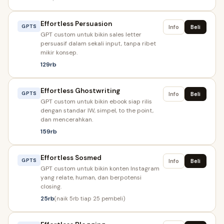
Effortless Persuasion
GPTS
Info
Beli
GPT custom untuk bikin sales letter
persuasif dalam sekali input, tanpa ribet
mikir konsep.
129rb
Effortless Ghostwriting
GPTS
Info
Beli
GPT custom untuk bikin ebook siap rilis
dengan standar IW, simpel, to the point,
dan mencerahkan.
159rb
Effortless Sosmed
GPTS
Info
Beli
GPT custom untuk bikin konten Instagram
yang relate, human, dan berpotensi
closing.
25rb
(naik 5rb tiap 25 pembeli)