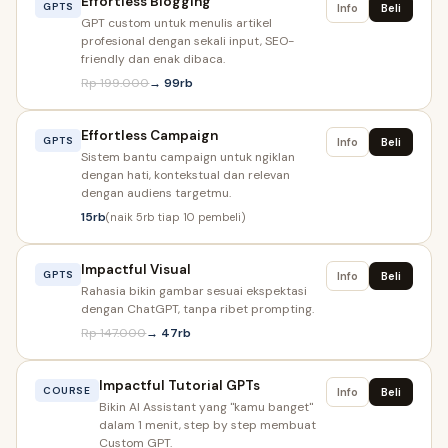
Effortless Blogging
GPTS
Info
Beli
GPT custom untuk menulis artikel
profesional dengan sekali input, SEO-
friendly dan enak dibaca.
Rp 199.000
→ 99rb
Effortless Campaign
GPTS
Info
Beli
Sistem bantu campaign untuk ngiklan
dengan hati, kontekstual dan relevan
dengan audiens targetmu.
15rb
(naik 5rb tiap 10 pembeli)
Impactful Visual
GPTS
Info
Beli
Rahasia bikin gambar sesuai ekspektasi
dengan ChatGPT, tanpa ribet prompting.
Rp 147.000
→ 47rb
Impactful Tutorial GPTs
COURSE
Info
Beli
Bikin AI Assistant yang "kamu banget"
dalam 1 menit, step by step membuat
Custom GPT.