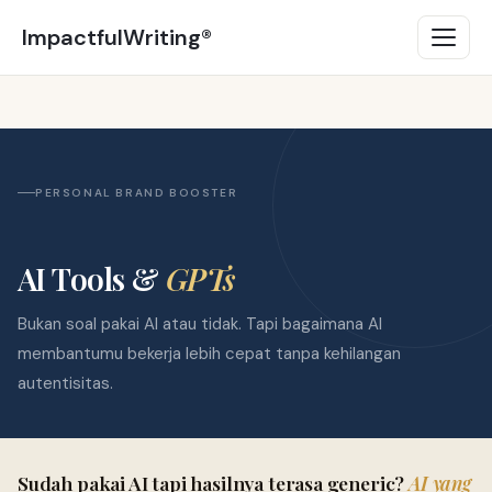
ImpactfulWriting®
PERSONAL BRAND BOOSTER
AI Tools &
GPTs
Bukan soal pakai AI atau tidak. Tapi bagaimana AI
membantumu bekerja lebih cepat tanpa kehilangan
autentisitas.
Sudah pakai AI tapi hasilnya terasa generic?
AI yang