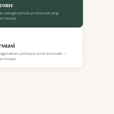
ncome
e sebagai penulis profesional yang
ll menulis
rsuasi
enggerakkan pembaca untuk bertindak —
ai fondasi