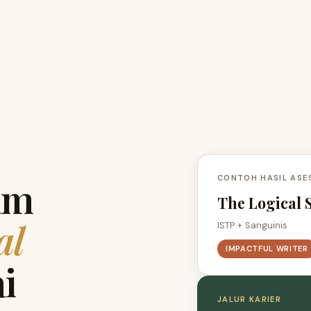
CONTOH HASIL ASE
am
The Logical S
al
ISTP + Sanguinis
IMPACTFUL WRITER
i
JALUR KARIER