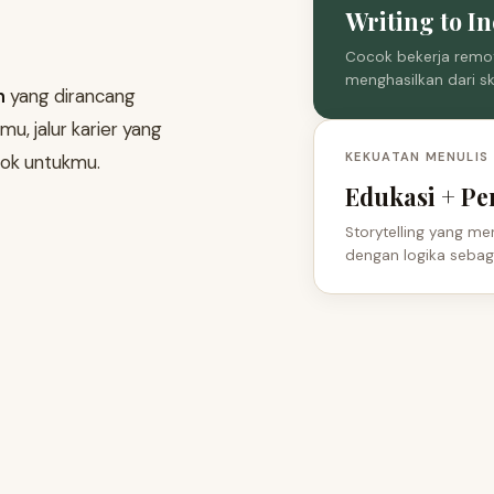
Writing to I
Cocok bekerja remot
menghasilkan dari ski
n
yang dirancang
u, jalur karier yang
KEKUATAN MENULIS
cok untukmu.
Edukasi + Pe
Storytelling yang m
dengan logika sebag