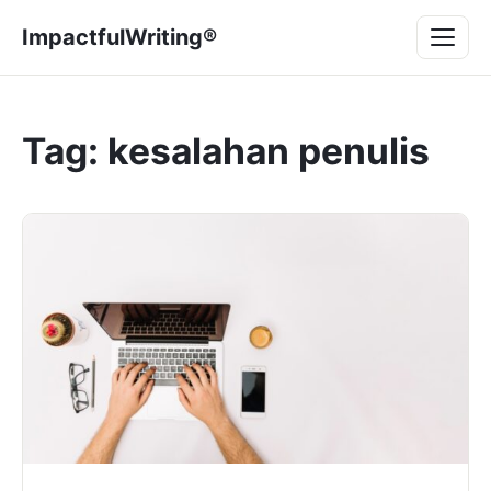
Lompat
Menu
ImpactfulWriting®
ke
konten
Tag:
kesalahan penulis