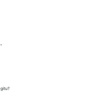
”
 gitu?