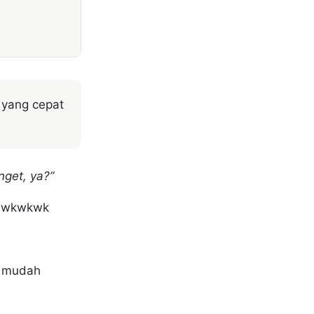
 yang cepat
nget, ya?”
a? wkwkwk
a mudah