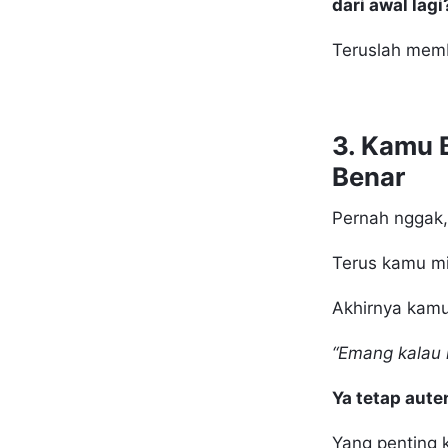
dari awal lagi
Teruslah me
3. Kamu 
Benar
Pernah nggak,
Terus kamu mi
Akhirnya kam
“Emang kalau 
Ya tetap aute
Yang penting k