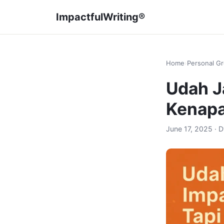
Lompat
ImpactfulWriting®
ke
konten
Home
›
Personal G
Udah Ja
Kenapa
June 17, 2025 · 