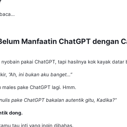
?
mbaca…
Belum Manfaatin ChatGPT dengan C
 nyobain pakai ChatGPT, tapi hasilnya kok kayak datar
kir,
“Ah, ini bukan aku banget…”
u males pake ChatGPT lagi. Hmm.
nulis pake ChatGPT bakalan autentik gitu, Kadika?”
ntik dong.
amu tau inti yang ingin dibahas.