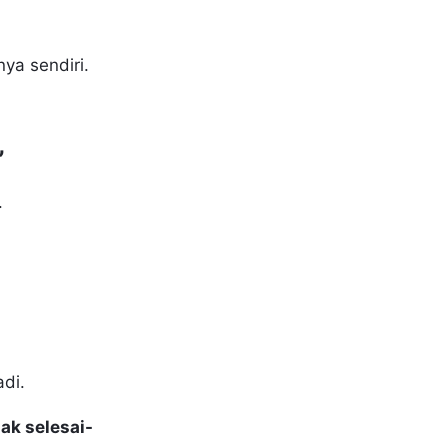
ya sendiri.
”
.
di.
ak selesai-