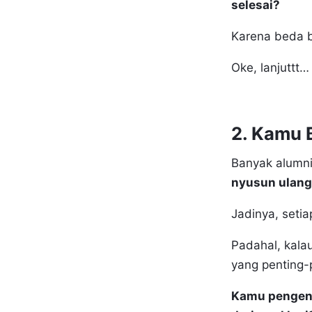
selesai?
Karena beda b
Oke, lanjuttt…
2. Kamu 
Banyak alumni
nyusun ulang 
Jadinya, setiap
Padahal, kala
yang penting-p
Kamu pengen t