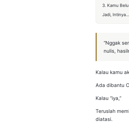
3. Kamu Bel
Jadi, Intinya
“Nggak sem
nulis, hasi
Kalau kamu akh
Ada dibantu C
Kalau “iya,”
Teruslah mem
diatasi.