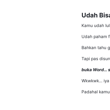
Udah Bis
Kamu udah lul
Udah paham fr
Bahkan tahu gi
Tapi pas disu
buka Word… s
Wkwkwk… iya 
Padahal kamu u