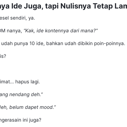
ya Ide Juga, tapi Nulisnya Tetap La
kesel sendiri, ya.
DM nanya,
“Kak, ide kontennya dari mana?”
udah punya 10 ide, bahkan udah dibikin poin-poinnya.
lis?
limat… hapus lagi.
ang nendang deh.”
 deh, belum dapet mood.”
gerasain ini juga?