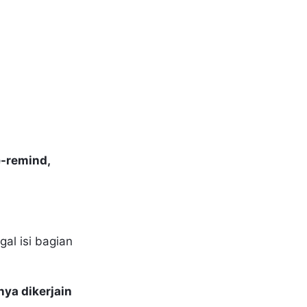
-remind,
al isi bagian
ya dikerjain