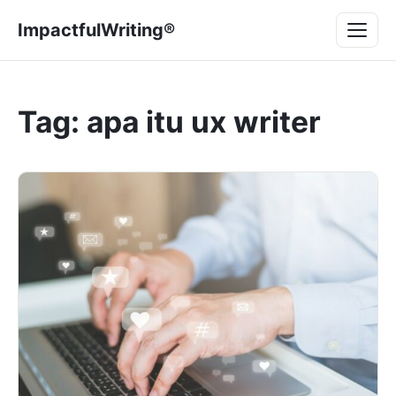
Lompat
Menu
ImpactfulWriting®
ke
konten
Tag:
apa itu ux writer