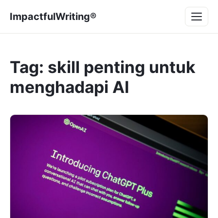
Lompat
Menu
ImpactfulWriting®
ke
konten
Tag:
skill penting untuk
menghadapi AI