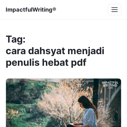
Lompat
Menu
ImpactfulWriting®
ke
konten
Tag:
cara dahsyat menjadi
penulis hebat pdf