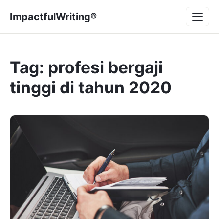
Lompat
Menu
ImpactfulWriting®
ke
konten
Tag:
profesi bergaji
tinggi di tahun 2020