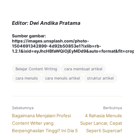
Editor: Dwi Andika Pratama
Sumber gambar:
https://images.unsplash.com/photo-
1504691342899-4d92b50853e1?ixlib=rb-
1.2.1&ixid=eyJhcHBfaWQiOjEyMDd9&auto=format&fit=c
Belajar Content Writing
cara membuat artikel
cara menulis
cara menulis artikel
struktur artikel
Sebelumnya
Berikutnya
Bagaimana Menjalani Profesi
4 Rahasia Menulis
Content Writer yang
Super Lancar, Cepat
Berpenghasilan Tinggi? Ini Dia 5
Seperti Supercar!